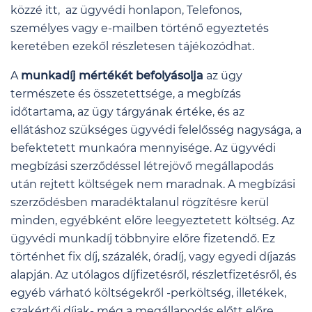
közzé itt, az ügyvédi honlapon, Telefonos,
személyes vagy e-mailben történő egyeztetés
keretében ezekől részletesen tájékozódhat.
A
munkadíj mértékét befolyásolja
az ügy
természete és összetettsége, a megbízás
időtartama, az ügy tárgyának értéke, és az
ellátáshoz szükséges ügyvédi felelősség nagysága, a
befektetett munkaóra mennyisége. Az ügyvédi
megbízási szerződéssel létrejövő megállapodás
után rejtett költségek nem maradnak. A megbízási
szerződésben maradéktalanul rögzítésre kerül
minden, egyébként előre leegyeztetett költség. Az
ügyvédi munkadíj többnyire előre fizetendő. Ez
történhet fix díj, százalék, óradíj, vagy egyedi díjazás
alapján. Az utólagos díjfizetésről, részletfizetésről, és
egyéb várható költségekről -perköltség, illetékek,
szakértői díjak- még a megállapodás előtt előre