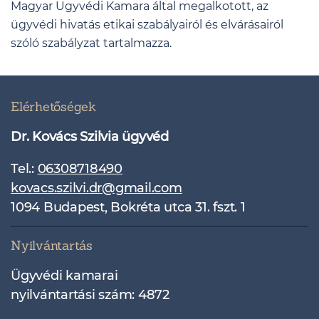
Magyar Ügyvédi Kamara által megalkotott, az
ügyvédi hivatás etikai szabályairól és elvárásairól
szóló szabályzat tartalmazza.
Elérhetőségek
Dr. Kovács Szilvia ügyvéd
Tel.:
06308718490
kovacs.szilvi.dr@gmail.com
1094 Budapest, Bokréta utca 31. fszt. 1
Nyilvántartás
Ügyvédi kamarai
nyilvántartási szám: 4872