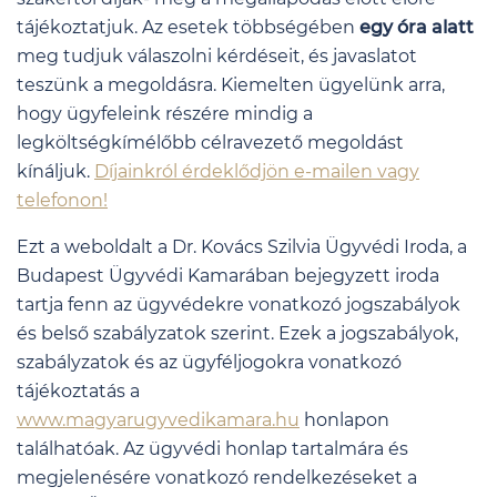
tájékoztatjuk. Az esetek többségében
egy óra alatt
meg tudjuk válaszolni kérdéseit, és javaslatot
teszünk a megoldásra. Kiemelten ügyelünk arra,
hogy ügyfeleink részére mindig a
legköltségkímélőbb célravezető megoldást
kínáljuk.
Díjainkról érdeklődjön e-mailen vagy
telefonon!
Ezt a weboldalt a Dr. Kovács Szilvia Ügyvédi Iroda, a
Budapest Ügyvédi Kamarában bejegyzett iroda
tartja fenn az ügyvédekre vonatkozó jogszabályok
és belső szabályzatok szerint. Ezek a jogszabályok,
szabályzatok és az ügyféljogokra vonatkozó
tájékoztatás a
www.magyarugyvedikamara.hu
honlapon
találhatóak. Az ügyvédi honlap tartalmára és
megjelenésére vonatkozó rendelkezéseket a